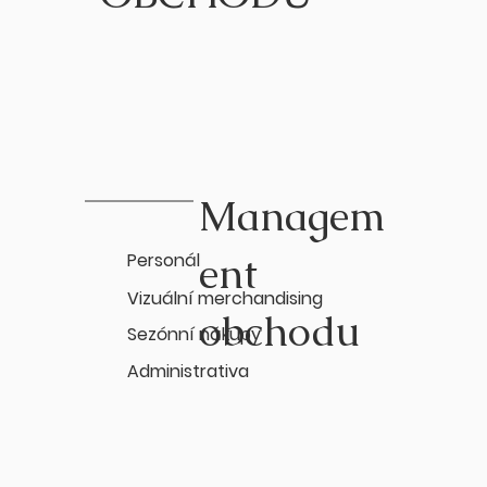
Managem
ent
Personál
Vizuální merchandising
obchodu
Sezónní nákupy
Administrativa