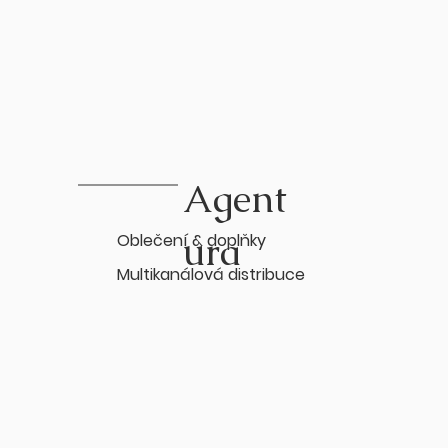
Agent
ura
Oblečení & doplňky
Multikanálová distribuce