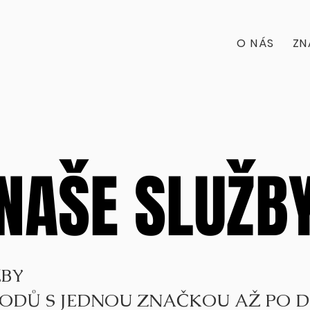
O NÁS
ZN
NAŠE SLUŽB
NAŠE SLUŽB
ŽBY
ODŮ S JEDNOU ZNAČKOU AŽ PO D