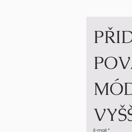
PŘID
POV
MÓD
VYŠ
E-mail
*