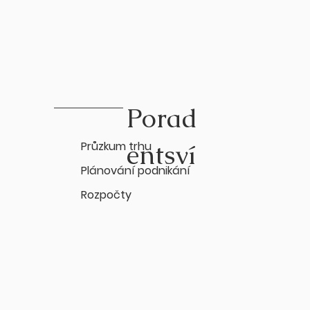
Porad
entsví
Průzkum trhu
Plánování podnikání
Rozpočty