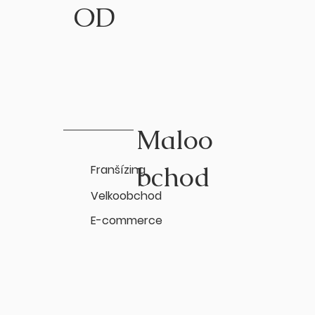
OD
Maloo
bchod
Franšízing
Velkoobchod
E-commerce